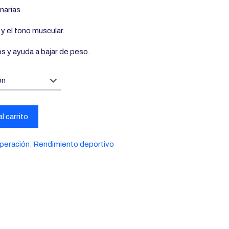
arias.
a y el tono muscular.
os y ayuda a bajar de peso.
l carrito
peración
,
Rendimiento deportivo