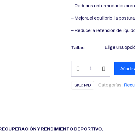
– Reduces enfermedades coron
– Mejora el equilibrio, la postur
– Reduce la retención de líquid
Tallas
Camiseta
Añadir a
para
Hombre
Categorías:
Recu
SKU:
N/D
cantidad
A RECUPERACIÓN Y RENDIMIENTO DEPORTIVO.