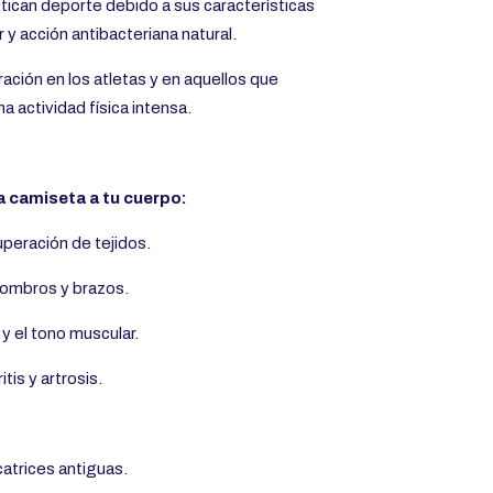
ican deporte debido a sus características
 y acción antibacteriana natural.
ación en los atletas y en aquellos que
a actividad física intensa.
a camiseta a tu cuerpo:
cuperación de tejidos.
hombros y brazos.
a y el tono muscular.
itis y artrosis.
icatrices antiguas.