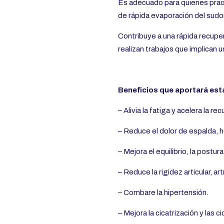
Es adecuado para quienes pract
de rápida evaporación del sudor
Contribuye a una rápida recuper
realizan trabajos
que implican un
Beneficios que aportará est
– Alivia la fatiga y acelera la re
– Reduce el dolor de espalda, 
– Mejora el equilibrio, la postur
– Reduce la rigidez articular, artr
– Combare la hipertensión.
– Mejora la cicatrización y las c