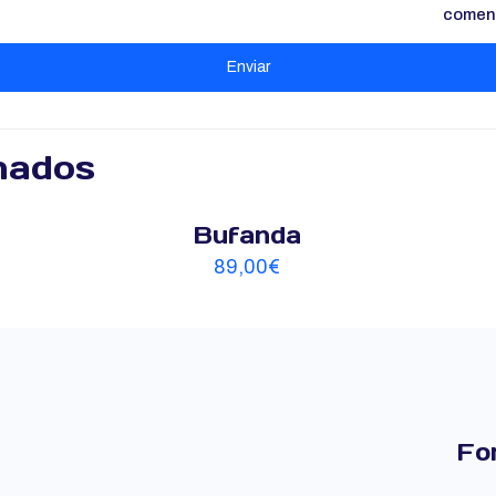
comen
nados
Bufanda
89,00
€
Fo