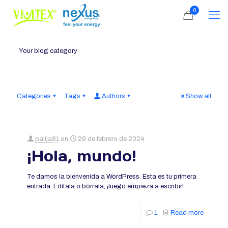
0
Your blog category
Categories
Tags
Authors
Show all
palija81
on
29 de febrero de 2024
¡Hola, mundo!
Te damos la bienvenida a WordPress. Esta es tu primera
entrada. Edítala o bórrala, ¡luego empieza a escribir!
1
Read more