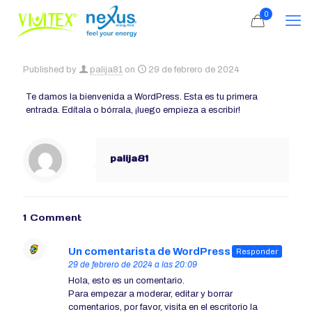
0
Published by
palija81
on
29 de febrero de 2024
Te damos la bienvenida a WordPress. Esta es tu primera
entrada. Edítala o bórrala, ¡luego empieza a escribir!
palija81
1 Comment
Un comentarista de WordPress
dice:
Responder
29 de febrero de 2024 a las 20:09
Hola, esto es un comentario.
Para empezar a moderar, editar y borrar
comentarios, por favor, visita en el escritorio la